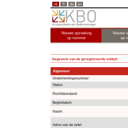
nl
fr
de
en
Nieuwe opzoeking
Nieuwe o
op nummer
op 
Gegevens van de geregistreerde entiteit
Algemeen
Ondernemingsnummer:
Status:
Rechtstoestand:
Begindatum:
Naam:
Adres van de zetel: