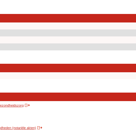
 gezondheidszorg
heden (notariële akten)