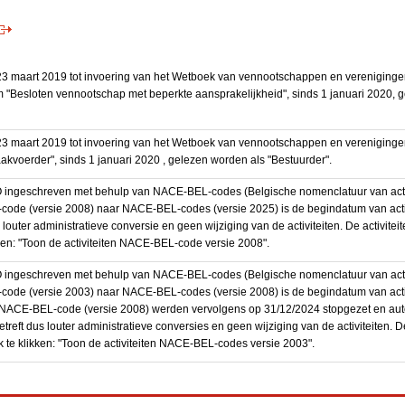
3 maart 2019 tot invoering van het Wetboek van vennootschappen en vereniging
 "Besloten vennootschap met beperkte aansprakelijkheid", sinds 1 januari 2020, 
3 maart 2019 tot invoering van het Wetboek van vennootschappen en vereniging
akvoerder", sinds 1 januari 2020 , gelezen worden als "Bestuurder".
BO ingeschreven met behulp van NACE-BEL-codes (Belgische nomenclatuur van activ
code (versie 2008) naar NACE-BEL-codes (versie 2025) is de begindatum van activ
 louter administratieve conversie en geen wijziging van de activiteiten. De activi
kken: "Toon de activiteiten NACE-BEL-code versie 2008".
BO ingeschreven met behulp van NACE-BEL-codes (Belgische nomenclatuur van activ
code (versie 2003) naar NACE-BEL-codes (versie 2008) is de begindatum van activ
en NACE-BEL-code (versie 2008) werden vervolgens op 31/12/2024 stopgezet en a
treft dus louter administratieve conversies en geen wijziging van de activiteiten. 
 te klikken: "Toon de activiteiten NACE-BEL-codes versie 2003".