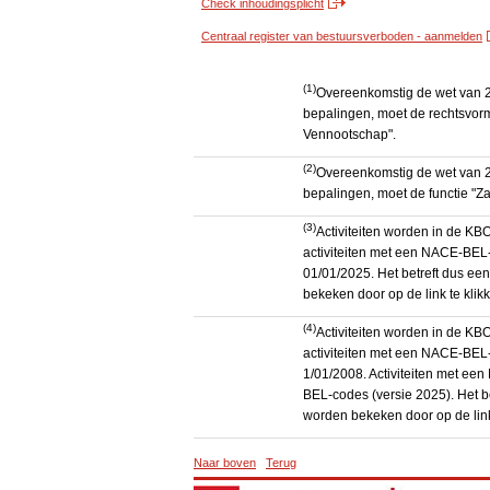
Check inhoudingsplicht
Centraal register van bestuursverboden - aanmelden
(1)
Overeenkomstig de wet van 2
bepalingen, moet de rechtsvorm
Vennootschap".
(2)
Overeenkomstig de wet van 2
bepalingen, moet de functie "Za
(3)
Activiteiten worden in de K
activiteiten met een NACE-BEL-
01/01/2025. Het betreft dus een
bekeken door op de link te kli
(4)
Activiteiten worden in de K
activiteiten met een NACE-BEL-
1/01/2008. Activiteiten met e
BEL-codes (versie 2025). Het be
worden bekeken door op de link
Naar boven
Terug