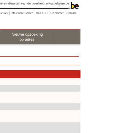
ie en diensten van de overheid:
www.belgium.be
Nieuws
Info Public Search
Info KBO
Disclaimer
Contact
Nieuwe opzoeking
op adres