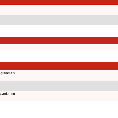
ogramma’s
tverlening