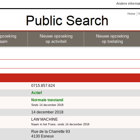
Andere informat
Home
pzoeking
Nieuwe opzoeking
Nieuwe opzoeking
naam
op activiteit
op toelating
0715.857.624
Actief
Normale toestand
Sinds 14 december 2018
14 december 2018
LAW MACHINE
Naam in het Frans, sinds 14 december 2018
Rue de la Charrette 93
4130 Esneux