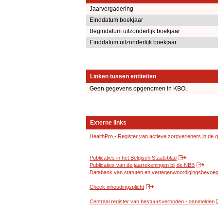
Jaarvergadering
Einddatum boekjaar
Begindatum uitzonderlijk boekjaar
Einddatum uitzonderlijk boekjaar
Linken tussen entiteiten
Geen gegevens opgenomen in KBO.
Externe links
HealthPro - Register van actieve zorgverleners in de
Publicaties in het Belgisch Staatsblad
Publicaties van de jaarrekeningen bij de NBB
Databank van statuten en vertegenwoordigingsbevoegd
Check inhoudingsplicht
Centraal register van bestuursverboden - aanmelden