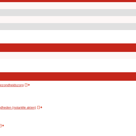
 gezondheidszorg
heden (notariële akten)