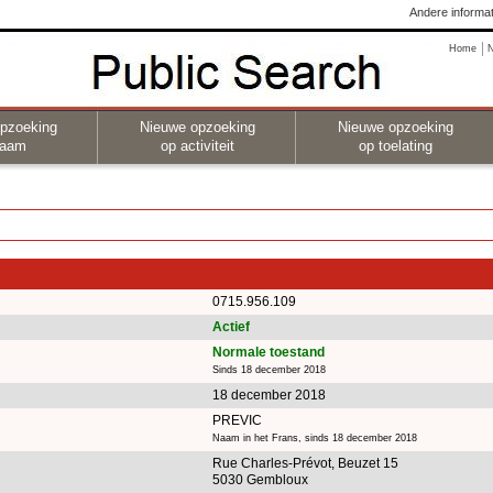
Andere informat
Home
pzoeking
Nieuwe opzoeking
Nieuwe opzoeking
naam
op activiteit
op toelating
0715.956.109
Actief
Normale toestand
Sinds 18 december 2018
18 december 2018
PREVIC
Naam in het Frans, sinds 18 december 2018
Rue Charles-Prévot, Beuzet 15
5030 Gembloux