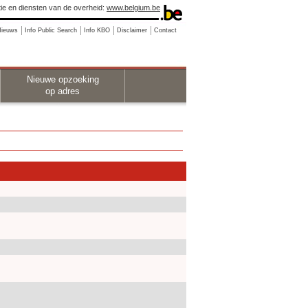
ie en diensten van de overheid:
www.belgium.be
Nieuws
Info Public Search
Info KBO
Disclaimer
Contact
Nieuwe opzoeking
op adres