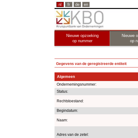
nl
fr
de
en
Nieuwe opzoeking
Nieuwe o
op nummer
op 
Gegevens van de geregistreerde entiteit
Algemeen
Ondernemingsnummer:
Status:
Rechtstoestand:
Begindatum:
Naam:
Adres van de zetel: