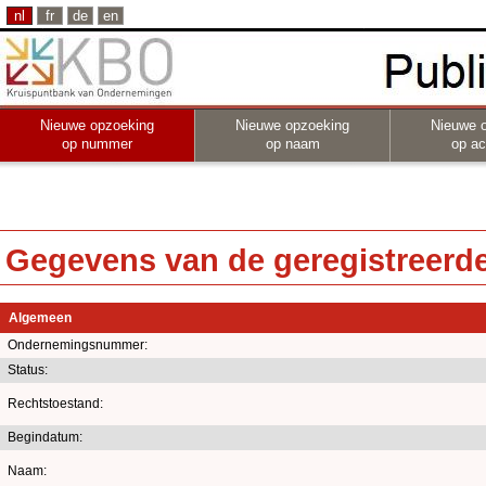
nl
fr
de
en
Nieuwe opzoeking
Nieuwe opzoeking
Nieuwe 
op nummer
op naam
op act
Gegevens van de geregistreerde 
Algemeen
Ondernemingsnummer:
Status:
Rechtstoestand:
Begindatum:
Naam: