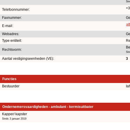
Si
+3
Telefoonnummer:
Faxnummer:
Ge
at
E-mail:
Webadres:
Ge
Type entiteit:
Re
Be
Rechtsvorm:
Si
Aantal vestigingseenheden (VE):
3
Functies
Bestuurder
Ia
Ondernemersvaardigheden - ambulant - kermisuitbater
Kapper/ kapster
Sinds 3 januari 2019