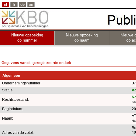
nl
fr
de
en
Nieuwe opzoeking
Nieuwe opzoeking
Nieuwe 
op nummer
op naam
op act
Gegevens van de geregistreerde entiteit
Algemeen
Ondernemingsnummer:
07
Status:
Ac
No
Rechtstoestand:
Si
Begindatum:
20
AT
Naam:
Naa
Bo
40
Adres van de zetel: