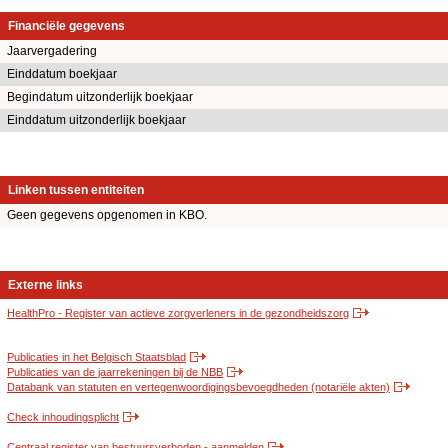
Financiële gegevens
Jaarvergadering
Einddatum boekjaar
Begindatum uitzonderlijk boekjaar
Einddatum uitzonderlijk boekjaar
Linken tussen entiteiten
Geen gegevens opgenomen in KBO.
Externe links
HealthPro - Register van actieve zorgverleners in de gezondheidszorg
Publicaties in het Belgisch Staatsblad
Publicaties van de jaarrekeningen bij de NBB
Databank van statuten en vertegenwoordigingsbevoegdheden (notariële akten)
Check inhoudingsplicht
Centraal register van bestuursverboden - aanmelden