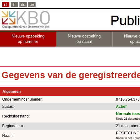
nl
fr
de
en
Nieuwe opzoeking
Nieuwe opzoeking
Nieuwe 
op nummer
op naam
op act
Gegevens van de geregistreerde 
Algemeen
Ondernemingsnummer:
0716.754.378
Status:
Actief
Normale toes
Rechtstoestand:
Sinds 21 decembe
Begindatum:
21 december
PESTECHNO
Naam:
Naam in het Fran