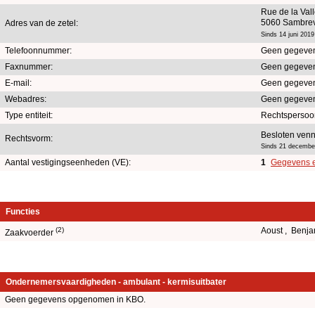
Rue de la Val
5060 Sambrev
Adres van de zetel:
Sinds 14 juni 2019
Telefoonnummer:
Geen gegeve
Faxnummer:
Geen gegeve
E-mail:
Geen gegeve
Webadres:
Geen gegeve
Type entiteit:
Rechtspersoo
Besloten venn
Rechtsvorm:
Sinds 21 decembe
Aantal vestigingseenheden (VE):
1
Gegevens en
Functies
(2)
Aoust , Benj
Zaakvoerder
Ondernemersvaardigheden - ambulant - kermisuitbater
Geen gegevens opgenomen in KBO.