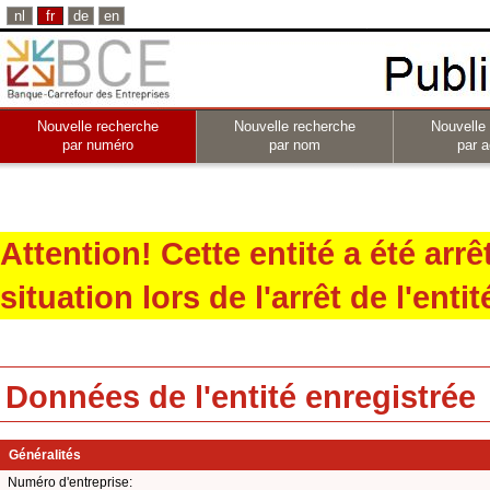
nl
fr
de
en
Nouvelle recherche
Nouvelle recherche
Nouvelle
par numéro
par nom
par a
Attention! Cette entité a été arr
situation lors de l'arrêt de l'entit
Données de l'entité enregistrée
Généralités
Numéro d'entreprise: