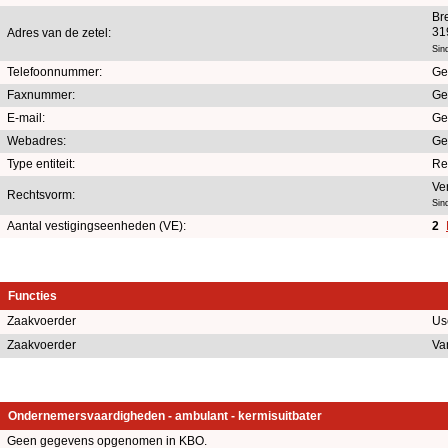
Br
31
Adres van de zetel:
Sin
Telefoonnummer:
Ge
Faxnummer:
Ge
E-mail:
Ge
Webadres:
Ge
Type entiteit:
Re
Ve
Rechtsvorm:
Sin
Aantal vestigingseenheden (VE):
2
Functies
Zaakvoerder
Us
Zaakvoerder
Va
Ondernemersvaardigheden - ambulant - kermisuitbater
Geen gegevens opgenomen in KBO.