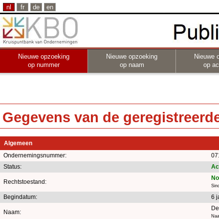
nl
fr
de
en
Nieuwe opzoeking
Nieuwe opzoeking
Nieuwe 
op nummer
op naam
op act
Gegevens van de geregistreerde 
Algemeen
Ondernemingsnummer:
07
Status:
Ac
No
Rechtstoestand:
Sin
Begindatum:
6 
De 
Naam:
Naa