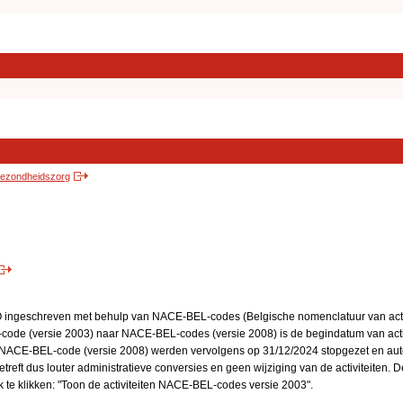
 gezondheidszorg
BO ingeschreven met behulp van NACE-BEL-codes (Belgische nomenclatuur van activ
code (versie 2003) naar NACE-BEL-codes (versie 2008) is de begindatum van activ
en NACE-BEL-code (versie 2008) werden vervolgens op 31/12/2024 stopgezet en a
treft dus louter administratieve conversies en geen wijziging van de activiteiten. 
 te klikken: "Toon de activiteiten NACE-BEL-codes versie 2003".