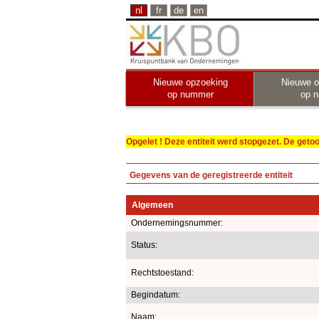
nl
fr
de
en
Nieuwe opzoeking
Nieuwe o
op nummer
op 
Opgelet ! Deze entiteit werd stopgezet. De get
Gegevens van de geregistreerde entiteit
Algemeen
Ondernemingsnummer:
Status:
Rechtstoestand:
Begindatum:
Naam: