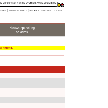
ie en diensten van de overheid:
www.belgium.be
Nieuws
Info Public Search
Info KBO
Disclaimer
Contact
Nieuwe opzoeking
op adres
 entiteit.