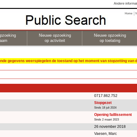
Andere informat
Home
pzoeking
Nieuwe opzoeking
Nieuwe opzoeking
naam
op activiteit
op toelating
oonde gegevens weerspiegelen de toestand op het moment van stopzetting van de
0717.862.752
Stopgezet
Sinds 18 juli 2024
Opening faillissement
Sinds 2 maart 2023
26 november 2018
Vaesen, Marc