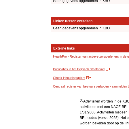
Geen gegevens opgenomen in KBO.
Linken tussen entiteiten
Geen gegevens opgenomen in KBO.
Externe links
HealthPro - Register van actieve zorgverleners in de
Publicaties in het Belgisch Staatsblad
Check inhoudingsplicht
Centraal register van bestuursverboden - aanmelden
(1)
Activiteiten worden in de K
activiteiten met een NACE-BEL-
1/01/2008. Activiteiten met e
BEL-codes (versie 2025). Het be
worden bekeken door op de link