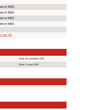
en in KBO.
en in KBO.
en in KBO.
en in KBO.
en per VE
Sinds 26 november 2018
Sinds 2 maart 2023