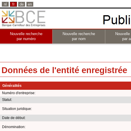
nl
fr
de
en
Nouvelle recherche
Nouvelle recherche
Nouvelle
par numéro
par nom
par a
Données de l'entité enregistrée
Généralités
Numéro d'entreprise:
Statut:
Situation juridique:
Date de début:
Dénomination: