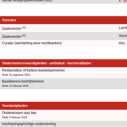
Aantal vestigingseenheden (VE):
1
Ge
Functies
(2)
Lamb
Zaakvoerder
(2)
Vand
Zaakvoerder
Curator (aanstelling door rechtbanken)
Hoc 
Ondernemersvaardigheden - ambulant - kermisuitbater
Restaurateur of traiteur-banketaannemer
Sinds 11 augustus 2021
Basiskennis bedrijfsbeheer
Sinds 12 februari 2019
Hoedanigheden
Onderworpen aan btw
Sinds 5 februari 2019
Inschrijvingsplichtige onderneming