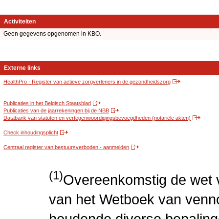
Activiteiten
Geen gegevens opgenomen in KBO.
Externe links
HealthPro - Register van actieve zorgverleners in de gezondheidszorg
Publicaties in het Belgisch Staatsblad
Publicaties van de jaarrekeningen bij de NBB
Databank van statuten en vertegenwoordigingsbevoegdheden (notariële akten)
Check inhoudingsplicht
Centraal register van bestuursverboden - aanmelden
(1)
Overeenkomstig de wet v
van het Wetboek van venn
houdende diverse bepaling