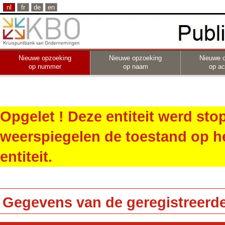
nl
fr
de
en
Nieuwe opzoeking
Nieuwe opzoeking
Nieuwe 
op nummer
op naam
op act
Opgelet ! Deze entiteit werd st
weerspiegelen de toestand op h
entiteit.
Gegevens van de geregistreerde 