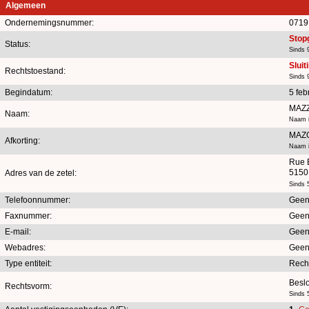
Algemeen
Ondernemingsnummer:
0719
Stop
Status:
Sinds 9
Sluit
Rechtstoestand:
Sinds 9
Begindatum:
5 feb
MAZZ
Naam:
Naam i
MAZO
Afkorting:
Naam i
Rue E
5150 
Adres van de zetel:
Sinds 
Telefoonnummer:
Geen
Faxnummer:
Geen
E-mail:
Geen
Webadres:
Geen
Type entiteit:
Rech
Besl
Rechtsvorm:
Sinds 