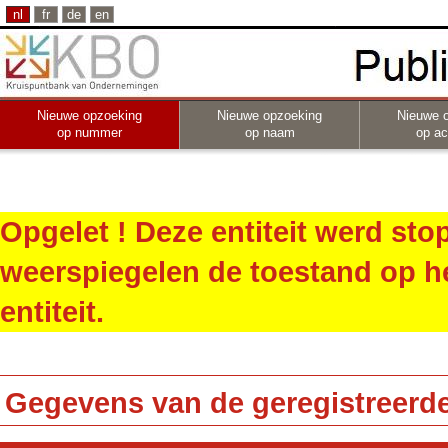
nl
fr
de
en
Nieuwe opzoeking
Nieuwe opzoeking
Nieuwe 
op nummer
op naam
op act
Opgelet ! Deze entiteit werd st
weerspiegelen de toestand op h
entiteit.
Gegevens van de geregistreerde 