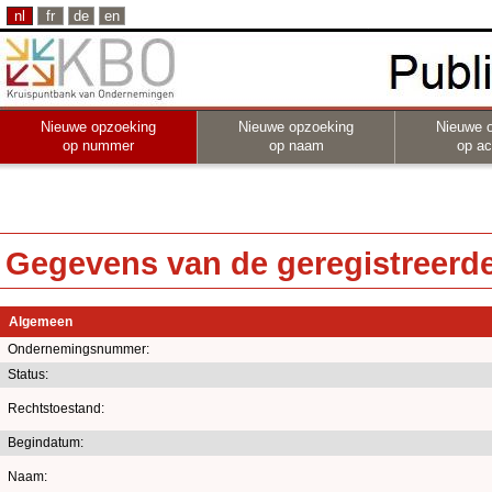
nl
fr
de
en
Nieuwe opzoeking
Nieuwe opzoeking
Nieuwe 
op nummer
op naam
op act
Gegevens van de geregistreerde 
Algemeen
Ondernemingsnummer:
Status:
Rechtstoestand:
Begindatum:
Naam: