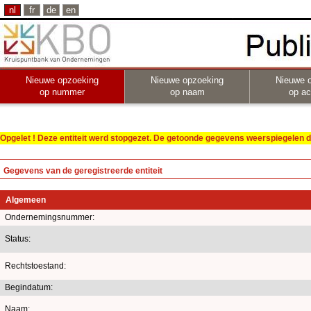
nl
fr
de
en
Nieuwe opzoeking
Nieuwe opzoeking
Nieuwe 
op nummer
op naam
op act
Opgelet ! Deze entiteit werd stopgezet. De getoonde gegevens weerspiegelen de
Gegevens van de geregistreerde entiteit
Algemeen
Ondernemingsnummer:
Status:
Rechtstoestand:
Begindatum:
Naam: