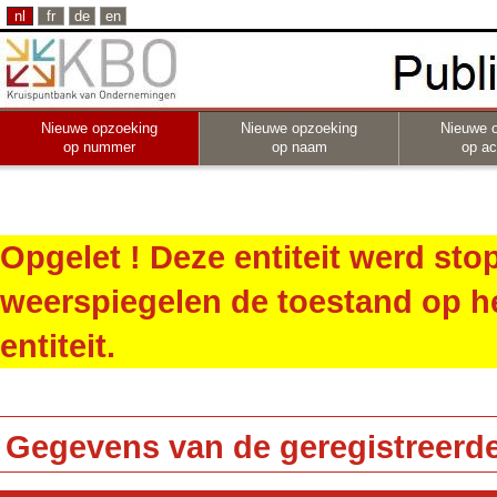
nl
fr
de
en
Nieuwe opzoeking
Nieuwe opzoeking
Nieuwe 
op nummer
op naam
op act
Opgelet ! Deze entiteit werd st
weerspiegelen de toestand op h
entiteit.
Gegevens van de geregistreerde 