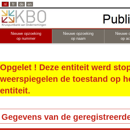
nl
fr
de
en
Nieuwe opzoeking
Nieuwe opzoeking
Nieuwe 
op nummer
op naam
op act
Opgelet ! Deze entiteit werd st
weerspiegelen de toestand op h
entiteit.
Gegevens van de geregistreerde 