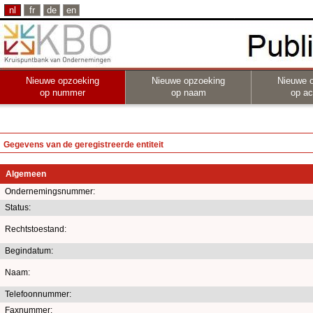
nl
fr
de
en
Nieuwe opzoeking
Nieuwe opzoeking
Nieuwe 
op nummer
op naam
op act
Gegevens van de geregistreerde entiteit
Algemeen
Ondernemingsnummer:
Status:
Rechtstoestand:
Begindatum:
Naam:
Telefoonnummer:
Faxnummer: