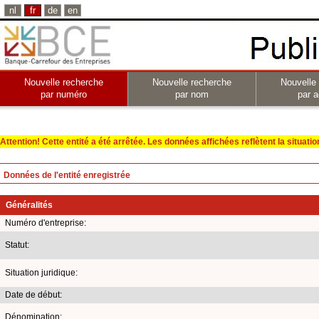
nl
fr
de
en
Nouvelle recherche
Nouvelle recherche
Nouvelle
par numéro
par nom
par a
Attention! Cette entité a été arrêtée. Les données affichées reflètent la situation 
Données de l'entité enregistrée
Généralités
Numéro d'entreprise:
Statut:
Situation juridique:
Date de début:
Dénomination: