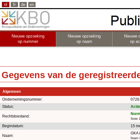
nl
fr
de
en
Nieuwe opzoeking
Nieuwe opzoeking
Nieuwe 
op nummer
op naam
op act
Gegevens van de geregistreerde 
Algemeen
Ondernemingsnummer:
0726
Status:
Actie
Norm
Rechtstoestand:
Sinds 
Begindatum:
15 m
GKA 
Naam:
Naam i