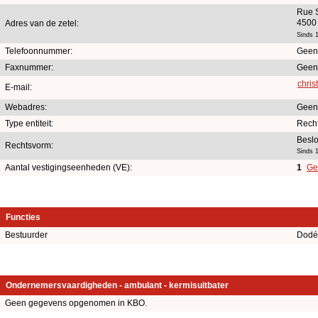
Rue 
4500
Adres van de zetel:
Sinds 1
Telefoonnummer:
Geen
Faxnummer:
Geen
chri
E-mail:
Webadres:
Geen
Type entiteit:
Rech
Besl
Rechtsvorm:
Sinds 
Aantal vestigingseenheden (VE):
1
Ge
Functies
Bestuurder
Dodé
Ondernemersvaardigheden - ambulant - kermisuitbater
Geen gegevens opgenomen in KBO.