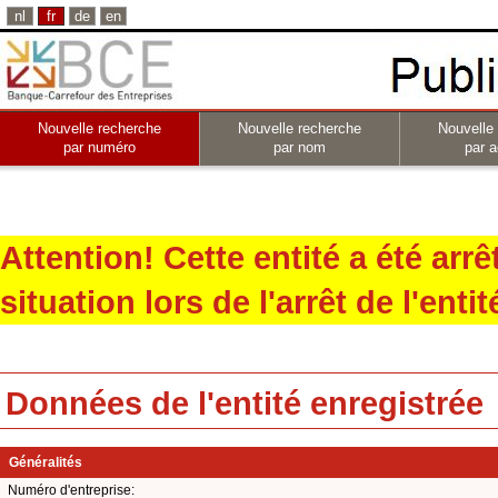
nl
fr
de
en
Nouvelle recherche
Nouvelle recherche
Nouvelle
par numéro
par nom
par a
Attention! Cette entité a été arr
situation lors de l'arrêt de l'entit
Données de l'entité enregistrée
Généralités
Numéro d'entreprise: