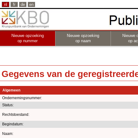
nl
fr
de
en
Nieuwe opzoeking
Nieuwe opzoeking
Nieuwe 
op nummer
op naam
op act
Gegevens van de geregistreerde 
Algemeen
Ondernemingsnummer:
Status:
Rechtstoestand:
Begindatum:
Naam: