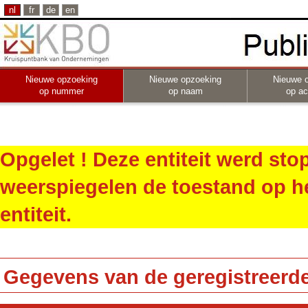
nl
fr
de
en
Nieuwe opzoeking
Nieuwe opzoeking
Nieuwe 
op nummer
op naam
op act
Opgelet ! Deze entiteit werd st
weerspiegelen de toestand op h
entiteit.
Gegevens van de geregistreerde 