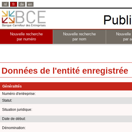
nl
fr
de
en
Nouvelle recherche
Nouvelle recherche
Nouvelle
par numéro
par nom
par a
Données de l'entité enregistrée
Généralités
Numéro d'entreprise:
Statut:
Situation juridique:
Date de début:
Dénomination: