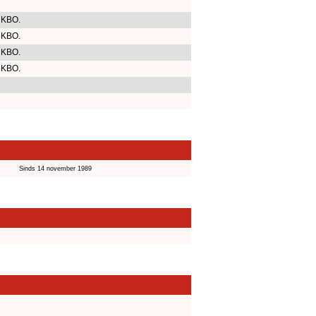
 KBO.
 KBO.
 KBO.
 KBO.
Sinds 14 november 1989