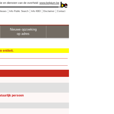
ie en diensten van de overheid:
www.belgium.be
Nieuws
Info Public Search
Info KBO
Disclaimer
Contact
Nieuwe opzoeking
op adres
 entiteit.
natuurlijk persoon