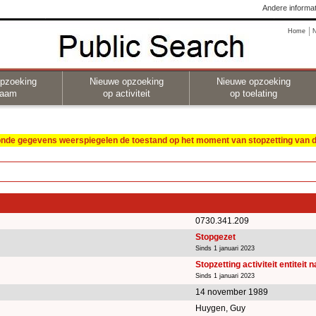
Andere informat
Home
pzoeking
Nieuwe opzoeking
Nieuwe opzoeking
naam
op activiteit
op toelating
oonde gegevens weerspiegelen de toestand op het moment van stopzetting van de
0730.341.209
Stopgezet
Sinds 1 januari 2023
Stopzetting activiteit entiteit 
Sinds 1 januari 2023
14 november 1989
Huygen, Guy