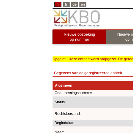
nl
fr
de
en
Nieuwe opzoeking
Nieuwe o
op nummer
op 
Opgelet ! Deze entiteit werd stopgezet. De get
Gegevens van de geregistreerde entiteit
Algemeen
Ondernemingsnummer:
Status:
Rechtstoestand:
Begindatum:
Naam: