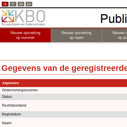
nl
fr
de
en
Nieuwe opzoeking
Nieuwe opzoeking
Nieuwe 
op nummer
op naam
op act
Gegevens van de geregistreerde 
Algemeen
Ondernemingsnummer:
Status:
Rechtstoestand:
Begindatum:
Naam: