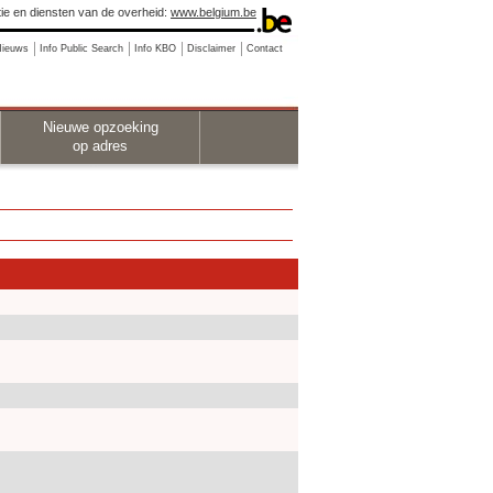
ie en diensten van de overheid:
www.belgium.be
Nieuws
Info Public Search
Info KBO
Disclaimer
Contact
Nieuwe opzoeking
op adres