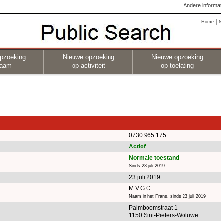
Andere informat
Home
pzoeking
Nieuwe opzoeking
Nieuwe opzoeking
naam
op activiteit
op toelating
0730.965.175
Actief
Normale toestand
Sinds 23 juli 2019
23 juli 2019
M.V.G.C.
Naam in het Frans, sinds 23 juli 2019
Palmboomstraat 1
1150 Sint-Pieters-Woluwe