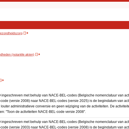
 gezondheidszorg
heden (notariële akten)
BO ingeschreven met behulp van NACE-BEL-codes (Belgische nomenclatuur van activ
code (versie 2008) naar NACE-BEL-codes (versie 2025) is de begindatum van activ
 louter administratieve conversie en geen wijziging van de activiteiten. De activi
kken: "Toon de activiteiten NACE-BEL-code versie 2008".
BO ingeschreven met behulp van NACE-BEL-codes (Belgische nomenclatuur van activ
code (versie 2003) naar NACE-BEL-codes (versie 2008) is de begindatum van activ