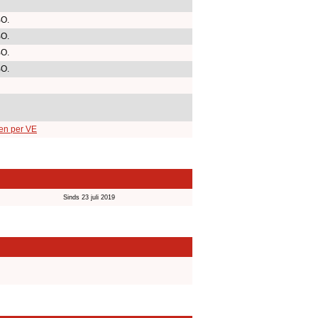
BO.
BO.
BO.
BO.
ten per VE
Sinds 23 juli 2019