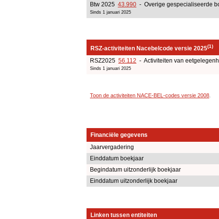
Btw 2025
43.990
- Overige gespecialiseerde bo
Sinds 1 januari 2025
(1)
RSZ-activiteiten Nacebelcode versie 2025
RSZ2025
56.112
- Activiteiten van eetgelege
Sinds 1 januari 2025
Toon de activiteiten NACE-BEL-codes versie 2008
.
Financiële gegevens
Jaarvergadering
Einddatum boekjaar
Begindatum uitzonderlijk boekjaar
Einddatum uitzonderlijk boekjaar
Linken tussen entiteiten