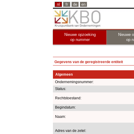
nl
fr
de
en
Nieuwe opzoeking
Nieuwe o
op nummer
op 
Gegevens van de geregistreerde entiteit
Algemeen
Ondernemingsnummer:
Status:
Rechtstoestand:
Begindatum:
Naam:
Adres van de zetel: