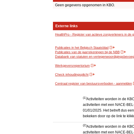
Geen gegevens opgenomen in KBO.
Externe links
HealthPro - Register van actieve zorgverleners in de
Publicaties in het Belgisch Staatsblad
Publicaties van de jaarrekeningen bij de NBB
Databank van statuten en vertegenwoordigingsbevoegd
Werkgeversrepertorium
Check inhoudingsplicht
Centraal register van bestuursverboden - aanmelden
(1)
Activiteiten worden in de K
activiteiten met een NACE-BEL-
01/01/2025. Het betreft dus een
bekeken door op de link te kli
(2)
Activiteiten worden in de K
activiteiten met een NACE-BEL-