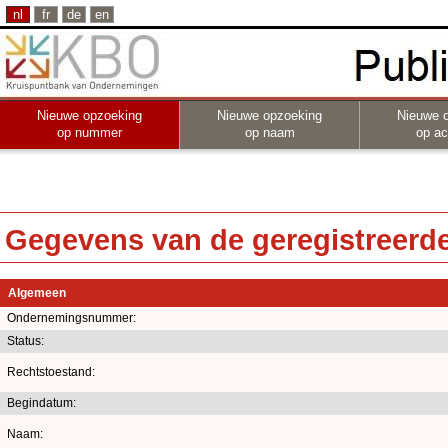
nl
fr
de
en
Nieuwe opzoeking
Nieuwe opzoeking
Nieuwe 
op nummer
op naam
op act
Gegevens van de geregistreerde 
Algemeen
Ondernemingsnummer:
Status:
Rechtstoestand:
Begindatum:
Naam: