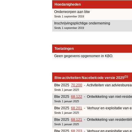
Hoedanigheden
Onderworpen aan btw
Sinds 1 september 2019
Inschrijvingsplichtige onderneming
Sinds 1 september 2019
Toelatingen
Geen gegevens opgenomen in KBO.
(1)
Btw-activiteiten Nacebelcode versie 2025
Btw 2025
70.200
- Activiteiten van adviesbure
Sinds 1 januari 2025
Btw 2025
68.122
- Ontwikkeling van niet-resid
Sinds 1 januari 2025
Btw 2025
68.201
- Verhuur en exploitatie van e
Sinds 1 januari 2025
Btw 2025
68.121
- Ontwikkeling van residentië
Sinds 1 januari 2025
Btw 2025
68.203
- Verhuur en exploitatie van e