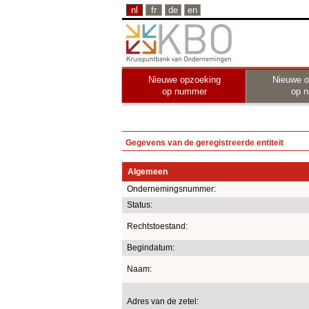
nl
fr
de
en
Nieuwe opzoeking
Nieuwe o
op nummer
op 
Gegevens van de geregistreerde entiteit
Algemeen
Ondernemingsnummer:
Status:
Rechtstoestand:
Begindatum:
Naam:
Adres van de zetel: