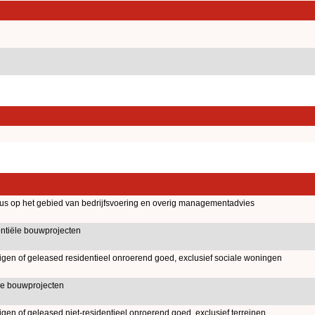
aus op het gebied van bedrijfsvoering en overig managementadvies
entiële bouwprojecten
igen of geleased residentieel onroerend goed, exclusief sociale woningen
le bouwprojecten
igen of geleased niet-residentieel onroerend goed, exclusief terreinen