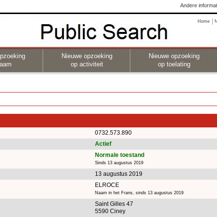
Andere informat
Home
pzoeking
Nieuwe opzoeking
Nieuwe opzoeking
naam
op activiteit
op toelating
0732.573.890
Actief
Normale toestand
Sinds 13 augustus 2019
13 augustus 2019
ELROCE
Naam in het Frans, sinds 13 augustus 2019
Saint Gilles 47
5590 Ciney