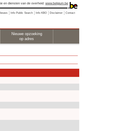
ie en diensten van de overheid:
www.belgium.be
Nieuws
Info Public Search
Info KBO
Disclaimer
Contact
Nieuwe opzoeking
op adres