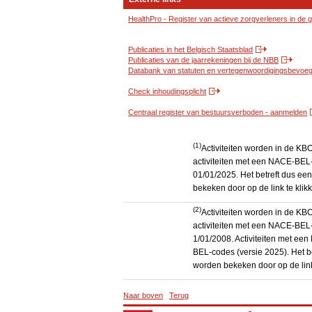
HealthPro - Register van actieve zorgverleners in de
Publicaties in het Belgisch Staatsblad
Publicaties van de jaarrekeningen bij de NBB
Databank van statuten en vertegenwoordigingsbevoegd
Check inhoudingsplicht
Centraal register van bestuursverboden - aanmelden
(1)
Activiteiten worden in de K
activiteiten met een NACE-BEL-
01/01/2025. Het betreft dus een
bekeken door op de link te kli
(2)
Activiteiten worden in de K
activiteiten met een NACE-BEL-
1/01/2008. Activiteiten met e
BEL-codes (versie 2025). Het be
worden bekeken door op de link
Naar boven
Terug