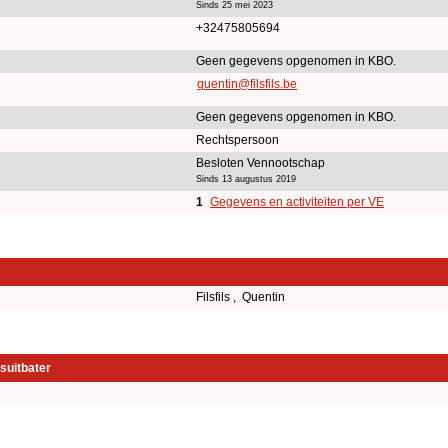
Sinds 25 mei 2023
+32475805694
Geen gegevens opgenomen in KBO.
quentin@filsfils.be
Geen gegevens opgenomen in KBO.
Rechtspersoon
Besloten Vennootschap
Sinds 13 augustus 2019
1
Gegevens en activiteiten per VE
Filsfils , Quentin
suitbater