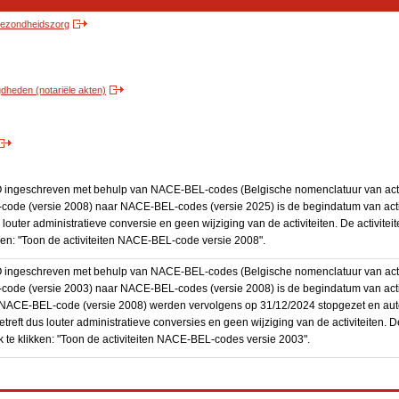
 gezondheidszorg
heden (notariële akten)
BO ingeschreven met behulp van NACE-BEL-codes (Belgische nomenclatuur van activ
code (versie 2008) naar NACE-BEL-codes (versie 2025) is de begindatum van activ
 louter administratieve conversie en geen wijziging van de activiteiten. De activi
kken: "Toon de activiteiten NACE-BEL-code versie 2008".
BO ingeschreven met behulp van NACE-BEL-codes (Belgische nomenclatuur van activ
code (versie 2003) naar NACE-BEL-codes (versie 2008) is de begindatum van activ
en NACE-BEL-code (versie 2008) werden vervolgens op 31/12/2024 stopgezet en a
treft dus louter administratieve conversies en geen wijziging van de activiteiten. 
 te klikken: "Toon de activiteiten NACE-BEL-codes versie 2003".