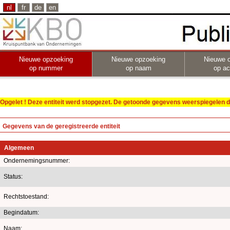
nl
fr
de
en
Nieuwe opzoeking
Nieuwe opzoeking
Nieuwe 
op nummer
op naam
op act
Opgelet ! Deze entiteit werd stopgezet. De getoonde gegevens weerspiegelen de
Gegevens van de geregistreerde entiteit
Algemeen
Ondernemingsnummer:
Status:
Rechtstoestand:
Begindatum:
Naam: