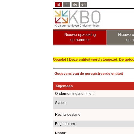
nl
fr
de
en
Nieuwe opzoeking
Nieuwe o
op nummer
op 
Opgelet ! Deze entiteit werd stopgezet. De get
Gegevens van de geregistreerde entiteit
Algemeen
Ondernemingsnummer:
Status:
Rechtstoestand:
Begindatum:
Naam: