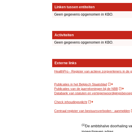
Linken tussen entiteiten
Geen gegevens opgenomen in KBO.
Activiteiten
Geen gegevens opgenomen in KBO.
Externe links
HealthPro - Register van actieve zorgverleners in de
Publicaties in het Belgisch Staatsblad
Publicaties van de jaarrekeningen bij de NBB
Databank van statuten en vertegenwoordigingsbevoegd
Check inhoudingsplicht
Centraal register van bestuursverboden - aanmelden
(1)
De ambtshalve doorhaling van 
ingeschreven adres.