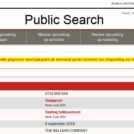
Andere informat
Home
pzoeking
Nieuwe opzoeking
Nieuwe opzoeking
naam
op activiteit
op toelating
oonde gegevens weerspiegelen de toestand op het moment van stopzetting van de
0733.800.644
Stopgezet
Sinds 4 juli 2024
Sluiting faillissement
Sinds 4 juli 2024
6 september 2019
THE BELGIAN COMPANY