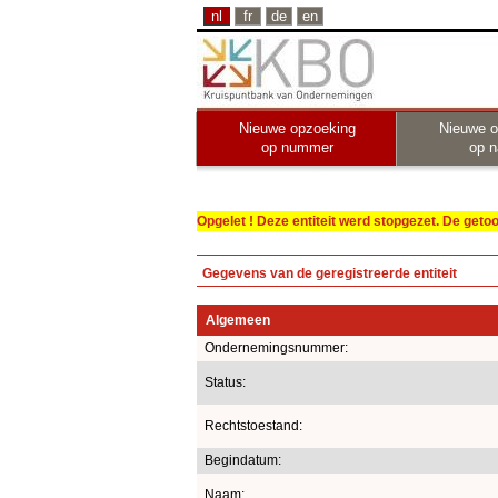
nl
fr
de
en
Nieuwe opzoeking
Nieuwe o
op nummer
op 
Opgelet ! Deze entiteit werd stopgezet. De get
Gegevens van de geregistreerde entiteit
Algemeen
Ondernemingsnummer:
Status:
Rechtstoestand:
Begindatum:
Naam: