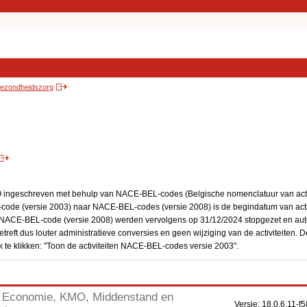
 gezondheidszorg
BO ingeschreven met behulp van NACE-BEL-codes (Belgische nomenclatuur van activ
code (versie 2003) naar NACE-BEL-codes (versie 2008) is de begindatum van activ
en NACE-BEL-code (versie 2008) werden vervolgens op 31/12/2024 stopgezet en a
treft dus louter administratieve conversies en geen wijziging van de activiteiten. 
 te klikken: "Toon de activiteiten NACE-BEL-codes versie 2003".
Economie, KMO, Middenstand en
Versie: 18.0.6.11