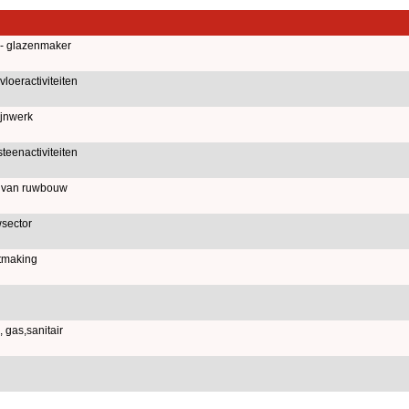
 - glazenmaker
oeractiviteiten
jnwerk
eenactiviteiten
d van ruwbouw
sector
tmaking
 gas,sanitair