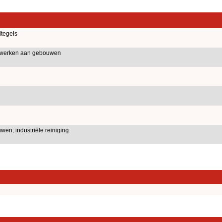
tegels
iewerken aan gebouwen
en; industriële reiniging