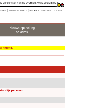
ie en diensten van de overheid:
www.belgium.be
Nieuws
Info Public Search
Info KBO
Disclaimer
Contact
Nieuwe opzoeking
op adres
 entiteit.
natuurlijk persoon