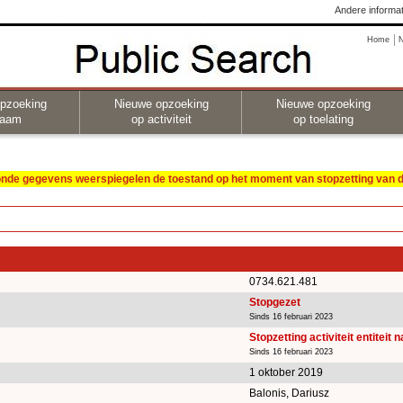
Andere informat
Home
pzoeking
Nieuwe opzoeking
Nieuwe opzoeking
naam
op activiteit
op toelating
oonde gegevens weerspiegelen de toestand op het moment van stopzetting van de
0734.621.481
Stopgezet
Sinds 16 februari 2023
Stopzetting activiteit entiteit 
Sinds 16 februari 2023
1 oktober 2019
Balonis, Dariusz