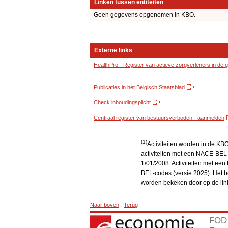
Linken tussen entiteiten
Geen gegevens opgenomen in KBO.
Externe links
HealthPro - Register van actieve zorgverleners in de
Publicaties in het Belgisch Staatsblad
Check inhoudingsplicht
Centraal register van bestuursverboden - aanmelden
(1)
Activiteiten worden in de K
activiteiten met een NACE-BEL-
1/01/2008. Activiteiten met e
BEL-codes (versie 2025). Het be
worden bekeken door op de link
Naar boven
Terug
FOD 