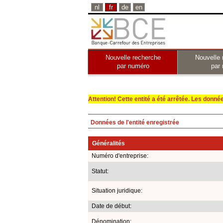
nl
fr
de
en
Nouvelle recherche
Nouvelle 
par numéro
par
Attention! Cette entité a été arrêtée. Les données 
Données de l'entité enregistrée
Généralités
Numéro d'entreprise:
Statut:
Situation juridique:
Date de début:
Dénomination: