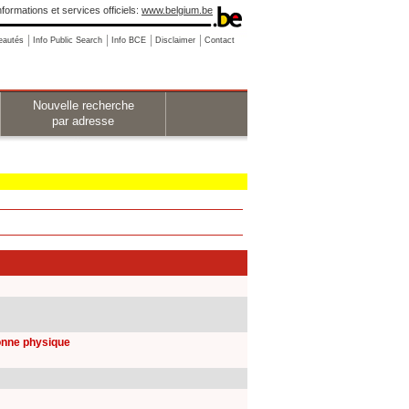
nformations et services officiels:
www.belgium.be
eautés
Info Public Search
Info BCE
Disclaimer
Contact
Nouvelle recherche
par adresse
sonne physique