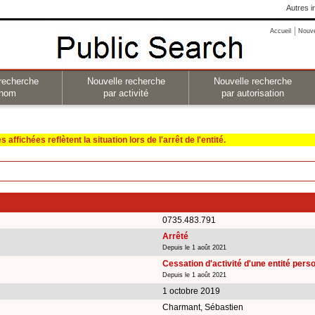
Autres i
Accueil
Nouv
recherche
Nouvelle recherche
Nouvelle recherche
 nom
par activité
par autorisation
affichées reflètent la situation lors de l'arrêt de l'entité.
0735.483.791
Arrêté
Depuis le 1 août 2021
Cessation d'activité d'une entité per
Depuis le 1 août 2021
1 octobre 2019
Charmant, Sébastien