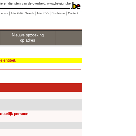
ie en diensten van de overheid:
www.belgium.be
Nieuws
Info Public Search
Info KBO
Disclaimer
Contact
Nieuwe opzoeking
op adres
 entiteit.
natuurlijk persoon