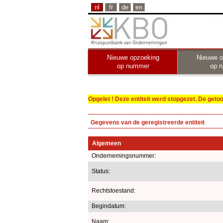
nl
fr
de
en
Nieuwe opzoeking
Nieuwe o
op nummer
op 
Opgelet ! Deze entiteit werd stopgezet. De get
Gegevens van de geregistreerde entiteit
Algemeen
Ondernemingsnummer:
Status:
Rechtstoestand:
Begindatum:
Naam: