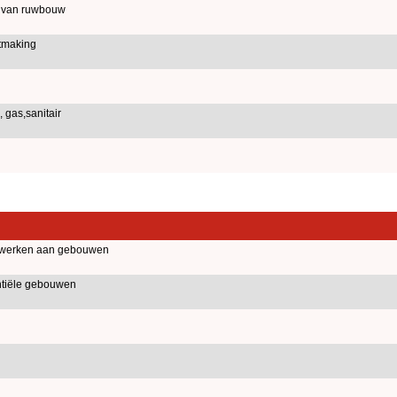
d van ruwbouw
tmaking
 gas,sanitair
iewerken aan gebouwen
ntiële gebouwen