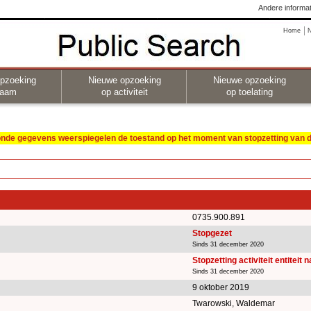
Andere informat
Home
pzoeking
Nieuwe opzoeking
Nieuwe opzoeking
naam
op activiteit
op toelating
oonde gegevens weerspiegelen de toestand op het moment van stopzetting van de
0735.900.891
Stopgezet
Sinds 31 december 2020
Stopzetting activiteit entiteit 
Sinds 31 december 2020
9 oktober 2019
Twarowski, Waldemar