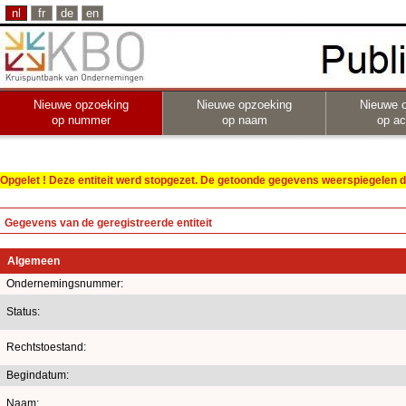
nl
fr
de
en
Nieuwe opzoeking
Nieuwe opzoeking
Nieuwe 
op nummer
op naam
op act
Opgelet ! Deze entiteit werd stopgezet. De getoonde gegevens weerspiegelen de
Gegevens van de geregistreerde entiteit
Algemeen
Ondernemingsnummer:
Status:
Rechtstoestand:
Begindatum:
Naam: