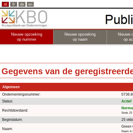
nl
fr
de
en
Nieuwe opzoeking
Nieuwe opzoeking
Nieuwe 
op nummer
op naam
op act
Gegevens van de geregistreerde 
Algemeen
Ondernemingsnummer:
0736.8
Status:
Actief
Normal
Rechtstoestand:
Sinds 25
Begindatum:
25 okt
Green 
Naam:
Naam in 