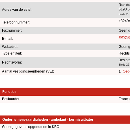
Rue du
5190 
Adres van de zetel:
Sinds 25
+3249
Telefoonnummer:
Faxnummer:
Geen g
info@g
E-mail:
Webadres:
Geen g
Type entiteit:
Rechts
Beslot
Rechtsvorm:
Sinds 25
Aantal vestigingseenheden (VE):
1
Gege
Functies
Bestuurder
Franço
Ondernemersvaardigheden - ambulant - kermisuitbater
Geen gegevens opgenomen in KBO.