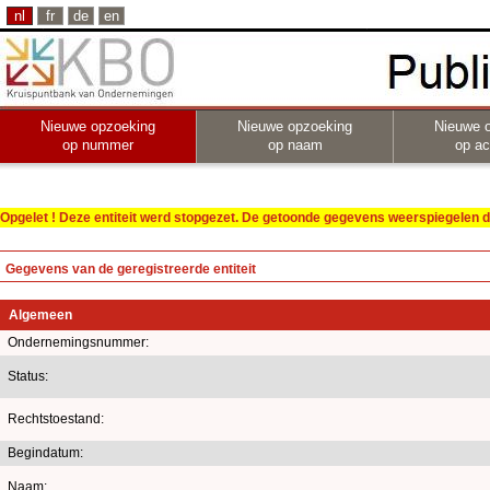
nl
fr
de
en
Nieuwe opzoeking
Nieuwe opzoeking
Nieuwe 
op nummer
op naam
op act
Opgelet ! Deze entiteit werd stopgezet. De getoonde gegevens weerspiegelen de
Gegevens van de geregistreerde entiteit
Algemeen
Ondernemingsnummer:
Status:
Rechtstoestand:
Begindatum:
Naam: