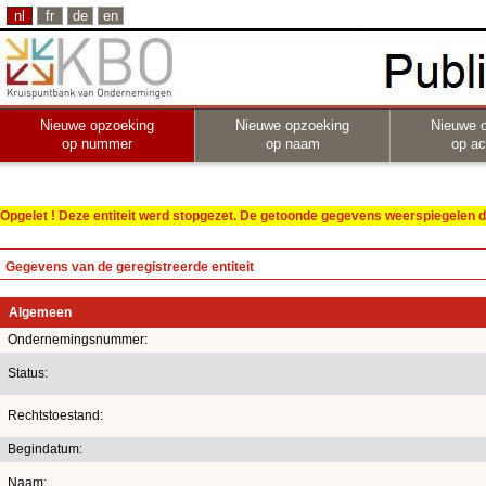
nl
fr
de
en
Nieuwe opzoeking
Nieuwe opzoeking
Nieuwe 
op nummer
op naam
op act
Opgelet ! Deze entiteit werd stopgezet. De getoonde gegevens weerspiegelen de
Gegevens van de geregistreerde entiteit
Algemeen
Ondernemingsnummer:
Status:
Rechtstoestand:
Begindatum:
Naam: