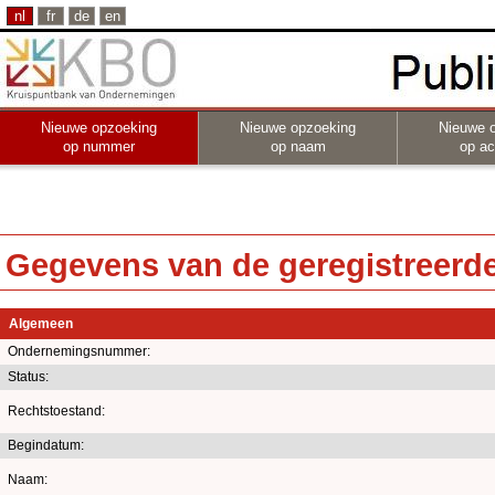
nl
fr
de
en
Nieuwe opzoeking
Nieuwe opzoeking
Nieuwe 
op nummer
op naam
op act
Gegevens van de geregistreerde 
Algemeen
Ondernemingsnummer:
Status:
Rechtstoestand:
Begindatum:
Naam: