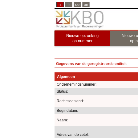
nl
fr
de
en
Nieuwe opzoeking
Nieuwe o
op nummer
op 
Gegevens van de geregistreerde entiteit
Algemeen
Ondernemingsnummer:
Status:
Rechtstoestand:
Begindatum:
Naam:
Adres van de zetel: