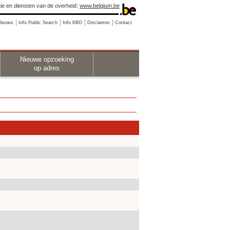
ie en diensten van de overheid:
www.belgium.be
Nieuws
Info Public Search
Info KBO
Disclaimer
Contact
Nieuwe opzoeking
op adres