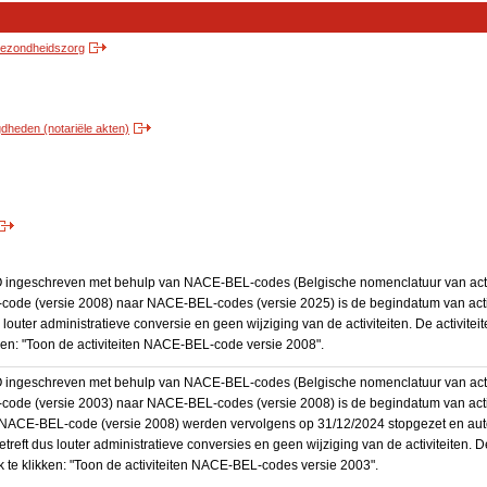
 gezondheidszorg
heden (notariële akten)
BO ingeschreven met behulp van NACE-BEL-codes (Belgische nomenclatuur van activ
code (versie 2008) naar NACE-BEL-codes (versie 2025) is de begindatum van activ
 louter administratieve conversie en geen wijziging van de activiteiten. De activi
kken: "Toon de activiteiten NACE-BEL-code versie 2008".
BO ingeschreven met behulp van NACE-BEL-codes (Belgische nomenclatuur van activ
code (versie 2003) naar NACE-BEL-codes (versie 2008) is de begindatum van activ
en NACE-BEL-code (versie 2008) werden vervolgens op 31/12/2024 stopgezet en a
treft dus louter administratieve conversies en geen wijziging van de activiteiten. 
 te klikken: "Toon de activiteiten NACE-BEL-codes versie 2003".