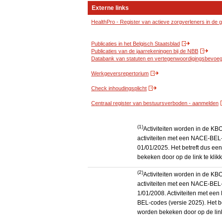
Externe links
HealthPro - Register van actieve zorgverleners in de
Publicaties in het Belgisch Staatsblad
Publicaties van de jaarrekeningen bij de NBB
Databank van statuten en vertegenwoordigingsbevoegd
Werkgeversrepertorium
Check inhoudingsplicht
Centraal register van bestuursverboden - aanmelden
(1)
Activiteiten worden in de K
activiteiten met een NACE-BEL-
01/01/2025. Het betreft dus een
bekeken door op de link te kli
(2)
Activiteiten worden in de K
activiteiten met een NACE-BEL-
1/01/2008. Activiteiten met e
BEL-codes (versie 2025). Het be
worden bekeken door op de link