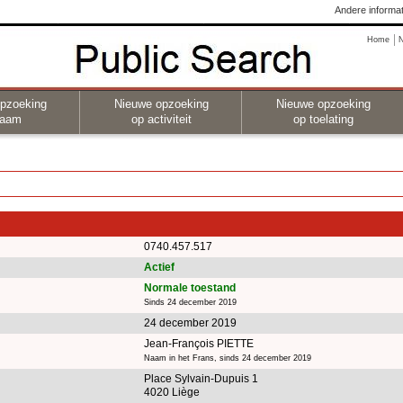
Andere informat
Home
pzoeking
Nieuwe opzoeking
Nieuwe opzoeking
naam
op activiteit
op toelating
0740.457.517
Actief
Normale toestand
Sinds 24 december 2019
24 december 2019
Jean-François PIETTE
Naam in het Frans, sinds 24 december 2019
Place Sylvain-Dupuis 1
4020 Liège