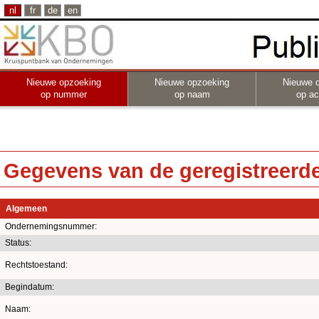
nl
fr
de
en
Nieuwe opzoeking
Nieuwe opzoeking
Nieuwe 
op nummer
op naam
op act
Gegevens van de geregistreerde 
Algemeen
Ondernemingsnummer:
Status:
Rechtstoestand:
Begindatum:
Naam: