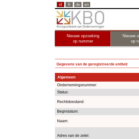
nl
fr
de
en
Nieuwe opzoeking
Nieuwe o
op nummer
op 
Gegevens van de geregistreerde entiteit
Algemeen
Ondernemingsnummer:
Status:
Rechtstoestand:
Begindatum:
Naam:
Adres van de zetel: