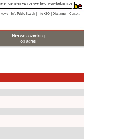
ie en diensten van de overheid:
www.belgium.be
Nieuws
Info Public Search
Info KBO
Disclaimer
Contact
Nieuwe opzoeking
op adres