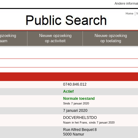
Andere informat
Home
pzoeking
Nieuwe opzoeking
Nieuwe opzoeking
naam
op activiteit
op toelating
0740.846.012
Actief
Normale toestand
Sinds 7 januari 2020
7 januari 2020
DOCVERHELSTDO
Naam in het Frans, sinds 7 januari 2020
Rue Alfred Bequet 8
5000 Namur