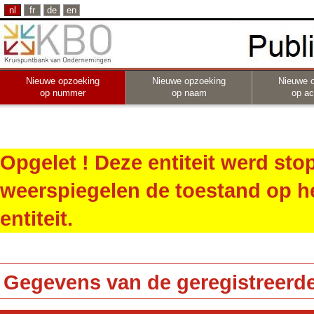
nl
fr
de
en
Nieuwe opzoeking
Nieuwe opzoeking
Nieuwe 
op nummer
op naam
op act
Opgelet ! Deze entiteit werd st
weerspiegelen de toestand op h
entiteit.
Gegevens van de geregistreerde 