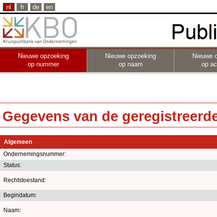
nl
fr
de
en
Nieuwe opzoeking
Nieuwe opzoeking
Nieuwe 
op nummer
op naam
op act
Gegevens van de geregistreerde 
Algemeen
Ondernemingsnummer:
Status:
Rechtstoestand:
Begindatum:
Naam: