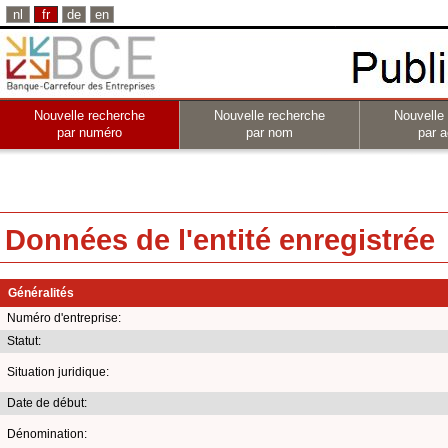
nl
fr
de
en
Nouvelle recherche
Nouvelle recherche
Nouvelle
par numéro
par nom
par a
Données de l'entité enregistrée
Généralités
Numéro d'entreprise:
Statut:
Situation juridique:
Date de début:
Dénomination: