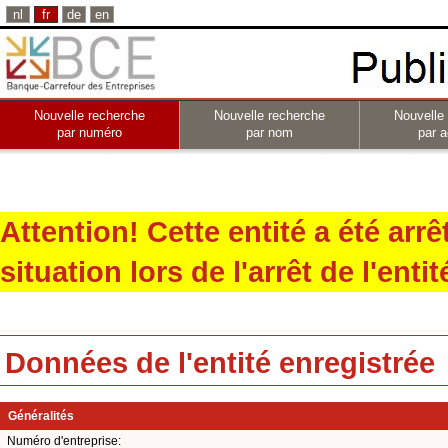
nl
fr
de
en
Nouvelle recherche
Nouvelle recherche
Nouvelle
par numéro
par nom
par a
Attention! Cette entité a été arr
situation lors de l'arrêt de l'entit
Données de l'entité enregistrée
Généralités
Numéro d'entreprise: