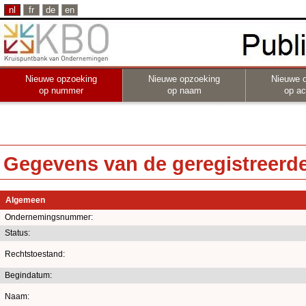
nl
fr
de
en
Nieuwe opzoeking
Nieuwe opzoeking
Nieuwe 
op nummer
op naam
op act
Gegevens van de geregistreerde 
Algemeen
Ondernemingsnummer:
Status:
Rechtstoestand:
Begindatum:
Naam: