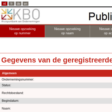
nl
fr
de
en
Nieuwe opzoeking
Nieuwe opzoeking
Nieuwe 
op nummer
op naam
op act
Gegevens van de geregistreerde 
Algemeen
Ondernemingsnummer:
Status:
Rechtstoestand:
Begindatum:
Naam: