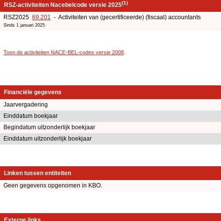
(1)
RSZ-activiteiten Nacebelcode versie 2025
RSZ2025
69.201
- Activiteiten van (gecertificeerde) (fiscaal) accountants
Sinds 1 januari 2025
Toon de activiteiten NACE-BEL-codes versie 2008
.
Financiële gegevens
Jaarvergadering
Einddatum boekjaar
Begindatum uitzonderlijk boekjaar
Einddatum uitzonderlijk boekjaar
Linken tussen entiteiten
Geen gegevens opgenomen in KBO.
Externe links