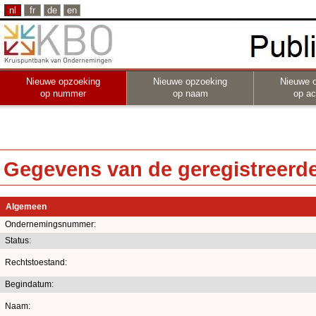
nl
fr
de
en
Nieuwe opzoeking
Nieuwe opzoeking
Nieuwe 
op nummer
op naam
op act
Gegevens van de geregistreerde 
Algemeen
Ondernemingsnummer:
Status:
Rechtstoestand:
Begindatum:
Naam: