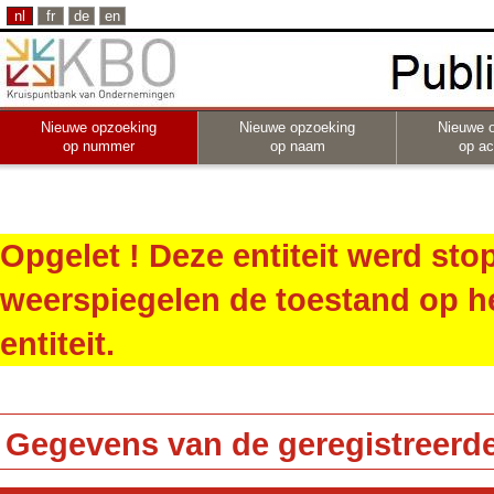
nl
fr
de
en
Nieuwe opzoeking
Nieuwe opzoeking
Nieuwe 
op nummer
op naam
op act
Opgelet ! Deze entiteit werd st
weerspiegelen de toestand op h
entiteit.
Gegevens van de geregistreerde 