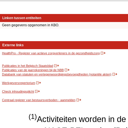
Linken tussen entiteiten
Geen gegevens opgenomen in KBO.
Externe links
HealthPro - Register van actieve zorgverleners in de gezondheidszorg
Publicaties in het Belgisch Staatsblad
Publicaties van de jaarrekeningen bij de NBB
Databank van statuten en vertegenwoordigingsbevoegdheden (notariële akten)
Werkgeversrepertorium
Check inhoudingsplicht
Centraal register van bestuursverboden - aanmelden
(1)
Activiteiten worden in 