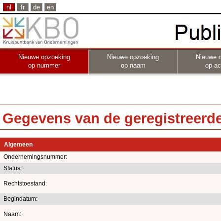
nl
fr
de
en
Nieuwe opzoeking
Nieuwe opzoeking
Nieuwe 
op nummer
op naam
op act
Gegevens van de geregistreerde 
Algemeen
Ondernemingsnummer:
Status:
Rechtstoestand:
Begindatum:
Naam: