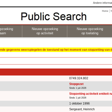
Andere informat
Home
pzoeking
Nieuwe opzoeking
Nieuwe opzoeking
naam
op activiteit
op toelating
oonde gegevens weerspiegelen de toestand op het moment van stopzetting van de
0749.324.802
Stopgezet
Sinds 1 juli 2026
Stopzetting activiteit entiteit 
Sinds 1 juli 2026
1 oktober 1996
Sergeant, Heinrich