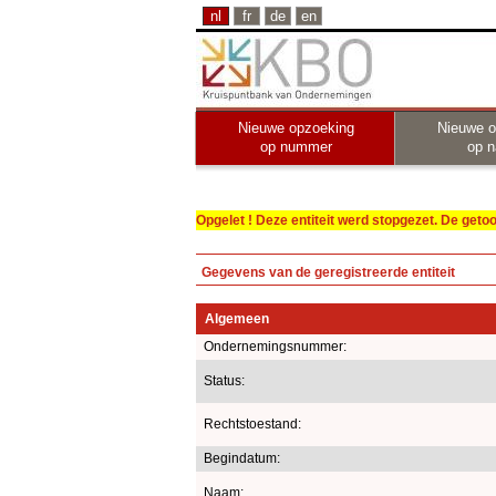
nl
fr
de
en
Nieuwe opzoeking
Nieuwe o
op nummer
op 
Opgelet ! Deze entiteit werd stopgezet. De get
Gegevens van de geregistreerde entiteit
Algemeen
Ondernemingsnummer:
Status:
Rechtstoestand:
Begindatum:
Naam: