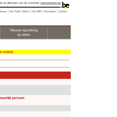
ie en diensten van de overheid:
www.belgium.be
Nieuws
Info Public Search
Info KBO
Disclaimer
Contact
Nieuwe opzoeking
op adres
 entiteit.
natuurlijk persoon